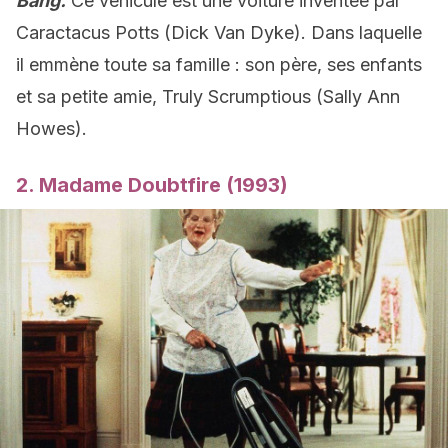
Bang.
Ce véhicule est une voiture inventée par
Caractacus Potts (Dick Van Dyke). Dans laquelle
il emmène toute sa famille : son père, ses enfants
et sa petite amie, Truly Scrumptious (Sally Ann
Howes).
2. Madame Doubtfire (1993)