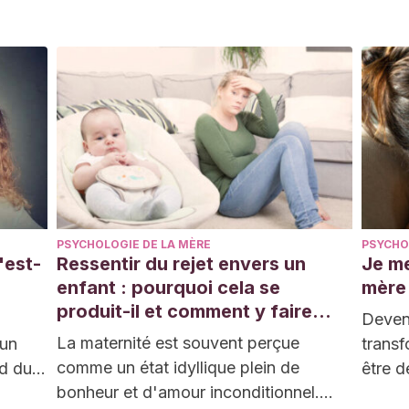
des…
égale
PSYCHOLOGIE DE LA MÈRE
PSYCHO
'est-
Ressentir du rejet envers un
Je me
enfant : pourquoi cela se
mère
produit-il et comment y faire
Deveni
face ?
La maternité est souvent perçue
'un
transf
comme un état idyllique plein de
d du
être d
bonheur et d'amour inconditionnel.
les…