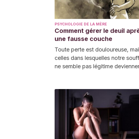
PSYCHOLOGIE DE LA MÈRE
Comment gérer le deuil apr
une fausse couche
Toute perte est douloureuse, ma
celles dans lesquelles notre souf
ne semble pas légitime devienne
beaucoup plus difficiles à surmo