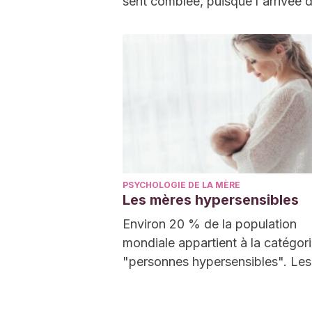
sent comblée, puisque l'arrivée 
enfant…
PSYCHOLOGIE DE LA MÈRE
Les mères hypersensibles
Environ 20 % de la population
mondiale appartient à la catégor
"personnes hypersensibles". Les
personnes diagnostiquées prése
un certain nombre de caractérist