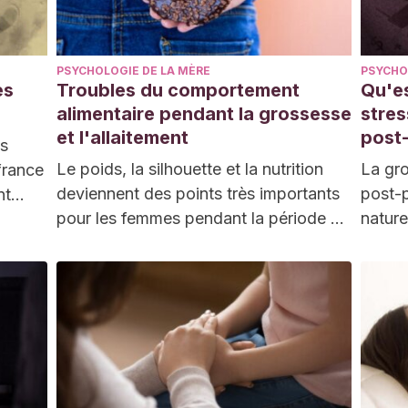
PSYCHOLOGIE DE LA MÈRE
PSYCHO
ès
Troubles du comportement
Qu'es
alimentaire pendant la grossesse
stre
et l'allaitement
post
is
Le poids, la silhouette et la nutrition
La gro
france
deviennent des points très importants
post-
nt
pour les femmes pendant la période de
nature
nter.…
grossesse…
est pr