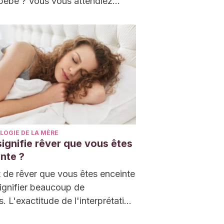
bébé ? Vous vous attendiez
blement à une période…
LOGIE DE LA MÈRE
ignifie rêver que vous êtes
nte ?
t de rêver que vous êtes enceinte
ignifier beaucoup de
. L'exactitude de l'interprétation
rectement dépendre des détails…