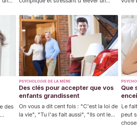
d'un
compliqué et stressant d'élever un…
votre 
proba
PSYCHOLOGIE DE LA MÈRE
PSYCHO
Des clés pour accepter que vos
Que s
enfants grandissent
encei
On vous a dit cent fois : "C'est la loi de
Le fai
ie des
la vie", "Tu l'as fait aussi", "Ils ont le…
peut s
choses
ntent
va di
iques