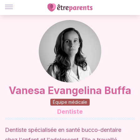
Vanesa Evangelina Buffa
Équipe médicale
Dentiste
Dentiste spécialisée en santé bucco-dentaire
chez l'enfant et l'adolescent. Elle a travaillé