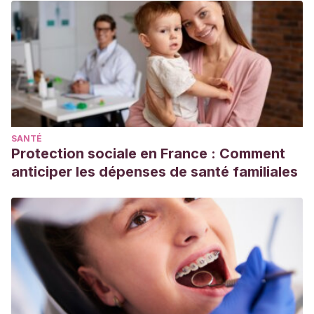
Scatena, C. (2012).
Efeito erosivo de medicamentos
pediátricos de uso prolongado no esmalte de dentes
decíduos
(Doctoral dissertation, Universidade de São
Paulo).
Seguí Garrigós, L. (2017). Manejo de inhaladores:
conocimientos y cuidados de Enfermería.
Hejazi, M. E., Shafiifar, A., Mashayekhi, S., & Sattari, M.
SANTÉ
(2016). Evaluation of proper usage of glucocorticosteroid
Protection sociale en France : Comment
inhalers and their adverse effects in asthmatic
anticiper les dépenses de santé familiales
patients.
Tanaffos
,
15
(1), 9.
Carhuamaca-Salvador, M., de la Cruz, J. B., Chávez-
Rimache, L., & Chumpitaz-Cerrate, V. (2019). Riesgo de
caries dental en pacientes pediátricos asmáticos en
tratamiento con la terapia inhalatoria de salbutamol y
budesonida, Perú.
Revista de la Facultad de Ciencias
Médicas de Córdoba
,
76
(4), 222-226.