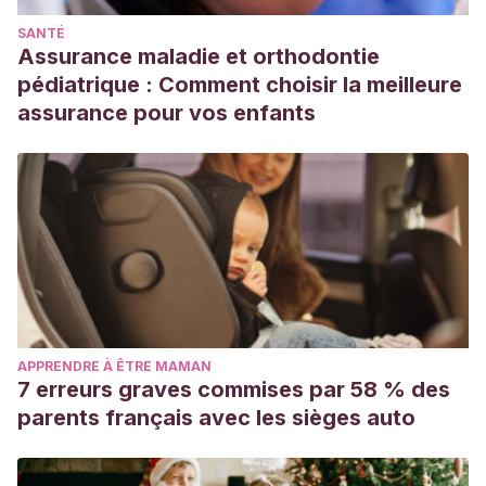
Llena Puy, C. (2006). La saliva en el mantenimiento de la
SANTÉ
salud oral y como ayuda en el diagnóstico de algunas
Assurance maladie et orthodontie
patologías.
Medicina Oral, Patología Oral y Cirugía Bucal
pédiatrique : Comment choisir la meilleure
(Internet)
,
11
(5), 449-455.
assurance pour vos enfants
APPRENDRE À ÊTRE MAMAN
7 erreurs graves commises par 58 % des
parents français avec les sièges auto