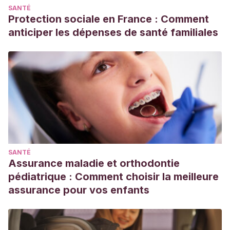
SANTÉ
Madrigal, Lorena, & Sangronis, Elba. (2007). La inulina y
Protection sociale en France : Comment
derivados como ingredientes claves en alimentos
anticiper les dépenses de santé familiales
funcionales.
Archivos Latinoamericanos de Nutrición
,
57
(4),
387-396. Recuperado en 28 de enero de 2023, de
http://ve.scielo.org/scielo.php?
script=sci_arttext&pid=S0004-
06222007000400012&lng=es&tlng=es
Motos, Jose Ramón & Cerdá, Begoña & Cerdá, Antonio &
Ferrández-Gómez, Borja & Núñez-Delicado, Estrella.
(2018). ALIMENTOS DE LA REGIÓN DE MURCIA: BRÓCOLI.
SANTÉ
Disponible en:
Assurance maladie et orthodontie
https://www.researchgate.net/publication/329758586_AL
pédiatrique : Comment choisir la meilleure
Organización Mundial de la Salud. (2015). Fomento del
assurance pour vos enfants
consumo mundial de frutas y verduras. Nota descriptiva.
https://www.who.int/dietphysicalactivity/fruit/es/
Pedreros, Nicolas. (2016). Beneficios del consumo de