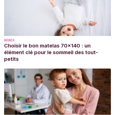
en:
https://biotecnia.unison.mx/index.php/biotecnia/article/viewFi
Asociación Española de Pediatría. La alimentación del
preescolar y escolar. Protocolos diagnósticos y
terapéuticos en pediatría. 321-328 páginas. Disponible en:
BÉBÉS
https://www.aeped.es/sites/default/files/documentos/3-
Choisir le bon matelas 70x140 : un
alimentacion_escolar.pdf
élément clé pour le sommeil des tout-
Cruz Bojórquez, Reyna María, González Gallego, Javier, &
petits
Sánchez Collado, Pilar. (2013). Propiedades funcionales y
beneficios para la salud del licopeno.
Nutrición
Hospitalaria
,
28
(1), 6-
15.
https://dx.doi.org/10.3305/nh.2013.28.1.6302
Fundación Española de Nutrición. Brécol. Disponible en:
https://www.fen.org.es/MercadoAlimentosFEN/pdfs/brecol.pd
Fundación Española de Nutrición. Espinacas. Disponible en:
https://fen.org.es/MercadoAlimentosFEN/pdfs/espinacas.pdf