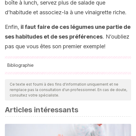
boîte à lunch, servez plus de salade que
d’habitude et associez-la à une vinaigrette riche.
Enfin,
il faut
faire de ces légumes une partie de
ses habitudes et de ses préférences
. N’oubliez
pas que vous êtes son premier exemple!
Bibliographie
Toutes les sources citées ont été examinées en profondeur
par notre équipe pour garantir leur qualité, leur fiabilité, leur
Ce texte est fourni à des fins d'information uniquement et ne
remplace pas la consultation d'un professionnel. En cas de doute,
actualité et leur validité. La bibliographie de cet article a été
consultez votre spécialiste.
considérée comme fiable et précise sur le plan académique
Articles intéressants
ou scientifique
Aguilera Ortíz M, Reza Vargas M, Chew Madinaveitia R y
Meza Velázquez J. (2011). PROPIEDADES FUNCIONALES DE
LAS ANTOCIANINAS. : BIOtecnia / XIII (2): 16-22. Disponible