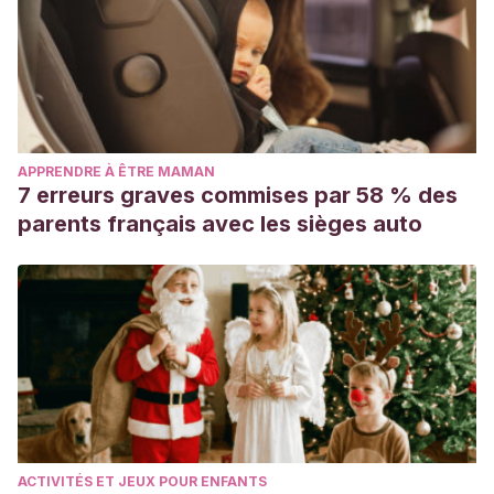
crucíferas en la salud humana – Benefits of Cruciferous
vegetables consumption on human health. Disponible en:
https://www.researchgate.net/publication/316273005_Benefi
_Benefits_of_Cruciferous_vegetables_consumption_on_human_
APPRENDRE À ÊTRE MAMAN
7 erreurs graves commises par 58 % des
parents français avec les sièges auto
ACTIVITÉS ET JEUX POUR ENFANTS