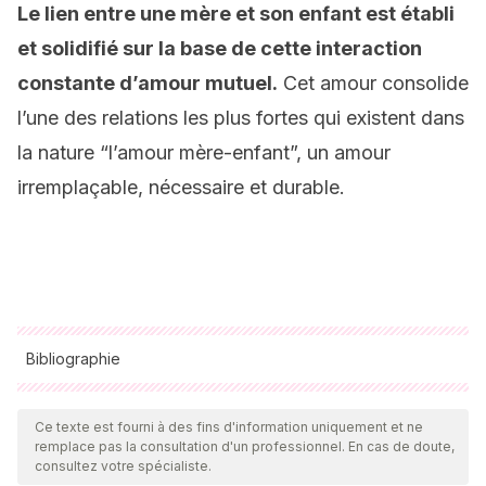
Le lien entre une mère et son enfant est établi
et solidifié sur la base de cette interaction
constante d’amour mutuel.
Cet amour consolide
l’une des relations les plus fortes qui existent dans
la nature “l’amour mère-enfant”, un amour
irremplaçable, nécessaire et durable.
Bibliographie
Toutes les sources citées ont été examinées en profondeur
par notre équipe pour garantir leur qualité, leur fiabilité, leur
Ce texte est fourni à des fins d'information uniquement et ne
remplace pas la consultation d'un professionnel. En cas de doute,
actualité et leur validité. La bibliographie de cet article a été
consultez votre spécialiste.
considérée comme fiable et précise sur le plan académique