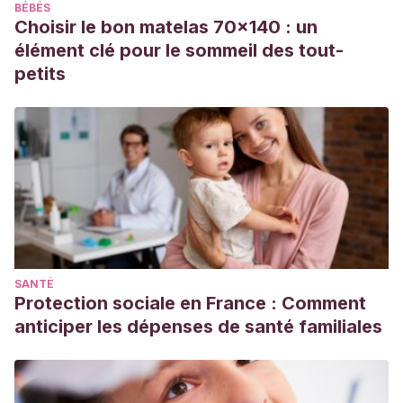
BÉBÉS
Clin Dermatol. 1997 Nov-Dec;15(6):891-7. doi:
Choisir le bon matelas 70x140 : un
10.1016/s0738-081x(97)00130-2. PMID: 9404692.
élément clé pour le sommeil des tout-
Gupta S, Kumar B.
Epidermal grafting for vitiligo in
petits
adolescents. Pediatr Dermatol. 2002 Mar-Apr;19(2):159-62.
doi: 10.1046/j.1525-1470.2002.00035.x. PMID: 11994184.
Ezzedine K, Eleftheriadou V, Whitton M, van Geel N.
Vitiligo. Lancet. 2015 Jul 4;386(9988):74-84. doi:
10.1016/S0140-6736(14)60763-7. Epub 2015 Jan 15. PMID:
25596811.
SANTÉ
Protection sociale en France : Comment
anticiper les dépenses de santé familiales