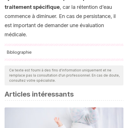
traitement spécifique
, car la rétention d’eau
commence à diminuer. En cas de persistance, il
est important de demander une évaluation
médicale.
Bibliographie
Toutes les sources citées ont été examinées en profondeur
par notre équipe pour garantir leur qualité, leur fiabilité, leur
Ce texte est fourni à des fins d'information uniquement et ne
remplace pas la consultation d'un professionnel. En cas de doute,
actualité et leur validité. La bibliographie de cet article a été
consultez votre spécialiste.
considérée comme fiable et précise sur le plan académique
Articles intéressants
ou scientifique
Mayo Clinic (2021).
Síndrome del túnel carpiano.
Recuperado de:
https://www.mayoclinic.org/es-
es/diseases-conditions/carpal-tunnel-
syndrome/symptoms-causes/syc-20355603