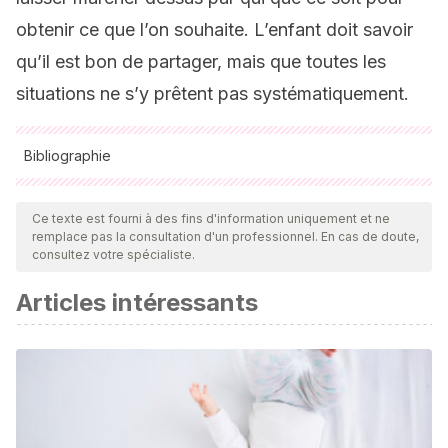
obtenir ce que l’on souhaite. L’enfant doit savoir
qu’il est bon de partager, mais que toutes les
situations ne s’y prêtent pas systématiquement.
Bibliographie
Toutes les sources citées ont été examinées en profondeur
par notre équipe pour garantir leur qualité, leur fiabilité, leur
Ce texte est fourni à des fins d'information uniquement et ne
remplace pas la consultation d'un professionnel. En cas de doute,
actualité et leur validité. La bibliographie de cet article a été
consultez votre spécialiste.
considérée comme fiable et précise sur le plan académique
Articles intéressants
ou scientifique
Instituto de consumo de Extremadura.
Un juguete para
cada edad. Extraído
de:
https://saludextremadura.ses.es/filescms/incoex/uplo
AIJU.
(2019). Juego y juguete 2019/2020 – Guía AIJU.
AIJU, Instituto Tecnológico de Producto Infantil y Ocio.