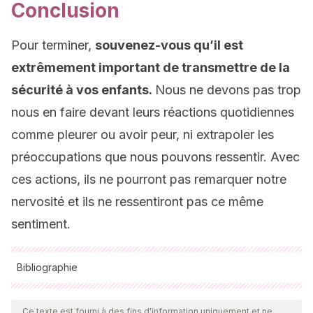
Conclusion
Pour terminer,
souvenez-vous qu’il est
extrêmement important de transmettre de la
sécurité à vos enfants.
Nous ne devons pas trop
nous en faire devant leurs réactions quotidiennes
comme pleurer ou avoir peur, ni extrapoler les
préoccupations que nous pouvons ressentir. Avec
ces actions, ils ne pourront pas remarquer notre
nervosité et ils ne ressentiront pas ce même
sentiment.
Bibliographie
Toutes les sources citées ont été examinées en profondeur
par notre équipe pour garantir leur qualité, leur fiabilité, leur
Ce texte est fourni à des fins d'information uniquement et ne