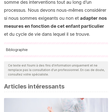
somme des interventions tout au long d’un
processus. Nous devons nous-mêmes considérer
si nous sommes exigeants ou non et
adapter nos
mesures en fonction de cet enfant particulier
et du cycle de vie dans lequel il se trouve.
Bibliographie
Toutes les sources citées ont été examinées en profondeur
par notre équipe pour garantir leur qualité, leur fiabilité, leur
Ce texte est fourni à des fins d'information uniquement et ne
remplace pas la consultation d'un professionnel. En cas de doute,
actualité et leur validité. La bibliographie de cet article a été
consultez votre spécialiste.
considérée comme fiable et précise sur le plan académique
Articles intéressants
ou scientifique
Capano Bosch, Alvaro, González Tornaría, María del Luján,
& Massonnier, Natalie. (2016). Estilos relacionales
parentales: estudio con adolescentes y sus