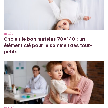
padres.
Revista de Psicología (PUCP)
,
34
(2), 413-
444.
https://dx.doi.org/10.18800/psico.201602.008
BÉBÉS
Choisir le bon matelas 70x140 : un
élément clé pour le sommeil des tout-
petits
SANTÉ