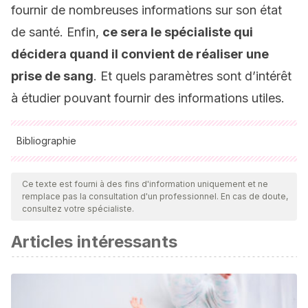
fournir de nombreuses informations sur son état
de santé. Enfin,
ce sera le spécialiste qui
décidera quand il convient de réaliser une
prise de sang
. Et quels paramètres sont d’intérêt
à étudier pouvant fournir des informations utiles.
Bibliographie
Toutes les sources citées ont été examinées en profondeur
par notre équipe pour garantir leur qualité, leur fiabilité, leur
Ce texte est fourni à des fins d'information uniquement et ne
remplace pas la consultation d'un professionnel. En cas de doute,
actualité et leur validité. La bibliographie de cet article a été
consultez votre spécialiste.
considérée comme fiable et précise sur le plan académique
Articles intéressants
ou scientifique
Riaño Galám I, Suárez Tomás JI. Protocolos de Endocrino-
Metabolismo [Internet]. [cited 2020 Apr 29]. Available from:
https://www.sccalp.org/documents/0000/0179/BolPediatr200