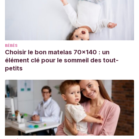
075.pdf
Las acciones afectivas y el distrés del niño ante la
venopunción [Metas enferm .2014]-Medes [Internet].
[cited 2020 Apr 29]. Available from:
https://medes.com/publication/93374
BÉBÉS
Choisir le bon matelas 70x140 : un
élément clé pour le sommeil des tout-
petits