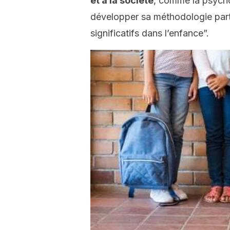
et à la société
, comme la psychol
développer sa méthodologie partic
significatifs dans l’enfance”.