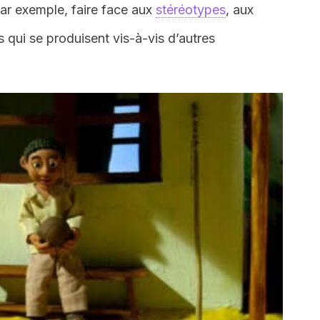
par exemple, faire face aux
stéréotypes
, aux
s qui se produisent vis-à-vis d’autres