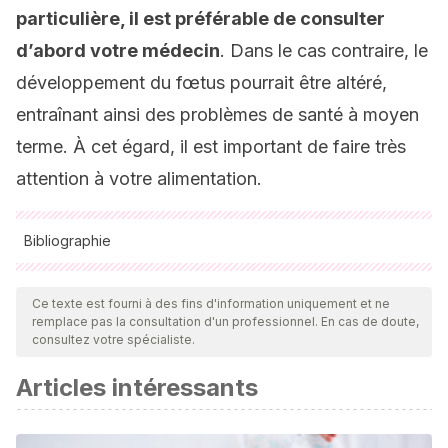
particulière, il est préférable de consulter
d’abord votre médecin
. Dans le cas contraire, le
développement du fœtus pourrait être altéré,
entraînant ainsi des problèmes de santé à moyen
terme. À cet égard, il est important de faire très
attention à votre alimentation.
Bibliographie
Toutes les sources citées ont été examinées en profondeur
par notre équipe pour garantir leur qualité, leur fiabilité, leur
Ce texte est fourni à des fins d'information uniquement et ne
remplace pas la consultation d'un professionnel. En cas de doute,
actualité et leur validité. La bibliographie de cet article a été
consultez votre spécialiste.
considérée comme fiable et précise sur le plan académique
Articles intéressants
ou scientifique
Badgujar S. B, Patel B. B, et al. Foeniculum vulgare Mill: a
review of its botany, phytochemistry, pharmacology,