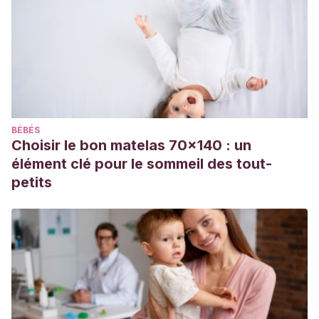
contemporary application, and toxicology.
BioMed
Research International
. Agosto 2014. 2014: 842674.
Bebitoglu B, T. Frequently used herbal teas during
pregnancy – short update.
Medeniyet Medical Journal
.
Febrero 2020. 35 (1): 55-61.
Bernstein N, Akram M, et al. Is it safe to consume traditional
BÉBÉS
medicinal plants during pregnancy? Phytotherapy
Choisir le bon matelas 70x140 : un
Research. Abril 2021. 35 (4): 1908-1924.
élément clé pour le sommeil des tout-
Body C, Christie JA. Gastrointestinal Diseases in Pregnancy:
petits
Nausea, Vomiting, Hyperemesis Gravidarum,
Gastroesophageal Reflux Disease, Constipation, and
Diarrhea.
Gastroenterol Clin North Am
. 2016 Jun;45(2):267-
83. doi: 10.1016/j.gtc.2016.02.005. PMID: 27261898.
Illamola S. M, Amaeze O. U, et al. Use of herbal medicine by
pregnant woman: what physicians need to know.
Frontiers
in Pharmacology
. Enero 2020.