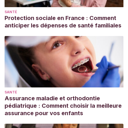
Malik R, Kumar V. Hypertension in Pregnancy.
Adv Exp Med
SANTÉ
Biol.
2017;956:375-393. doi: 10.1007/5584_2016_150. PMID:
Protection sociale en France : Comment
27957708.
anticiper les dépenses de santé familiales
SANTÉ
Assurance maladie et orthodontie
pédiatrique : Comment choisir la meilleure
assurance pour vos enfants