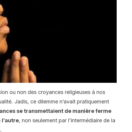
ion ou non des croyances religieuses à nos
ualité. Jadis, ce dilemme n’avait pratiquement
yances se transmettaient de manière ferme
 l’autre
, non seulement par l’intermédiaire de la
.