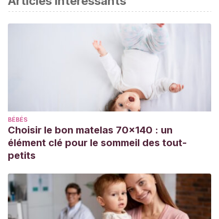
Articles intéressants
Neha K, Haider MR, Pathak A, Yar MS. Medicinal prospects
of antioxidants: A review.
Eur J Med Chem
. 2019;178:687-
704. doi:10.1016/j.ejmech.2019.06.010
Carr AC, Maggini S. Vitamin C and Immune
Function.
Nutrients
. 2017;9(11):1211. Published 2017 Nov 3.
doi:10.3390/nu9111211
BÉBÉS
Choisir le bon matelas 70x140 : un
élément clé pour le sommeil des tout-
petits