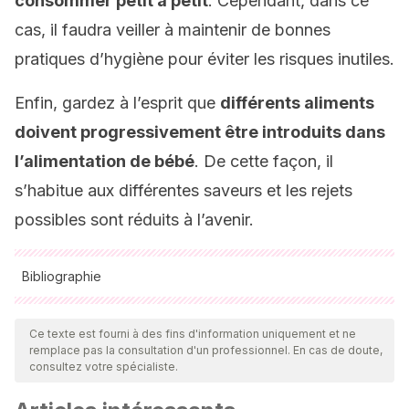
consommer petit à petit
. Cependant, dans ce
cas, il faudra veiller à maintenir de bonnes
pratiques d’hygiène pour éviter les risques inutiles.
Enfin, gardez à l’esprit que
différents aliments
doivent progressivement être introduits dans
l’alimentation de bébé
. De cette façon, il
s’habitue aux différentes saveurs et les rejets
possibles sont réduits à l’avenir.
Bibliographie
Toutes les sources citées ont été examinées en profondeur
par notre équipe pour garantir leur qualité, leur fiabilité, leur
Ce texte est fourni à des fins d'information uniquement et ne
remplace pas la consultation d'un professionnel. En cas de doute,
actualité et leur validité. La bibliographie de cet article a été
consultez votre spécialiste.
considérée comme fiable et précise sur le plan académique
ou scientifique