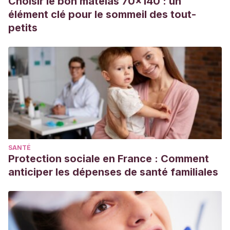
Choisir le bon matelas 70x140 : un
Fonseca, E. Dermatitis atópica.
Asociación Española de
élément clé pour le sommeil des tout-
Pediatría
.
petits
https://www.aeped.es/sites/default/files/documentos/dermato
SANTÉ
Protection sociale en France : Comment
anticiper les dépenses de santé familiales