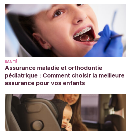
durante el embarazo?, ¿es posible evitarlos?.
Recuperado
de:
https://www.mayoclinic.org/es-es/healthy-
lifestyle/pregnancy-week-by-week/expert-answers/leg-
cramps-during-pregnancy/faq-20057766
SANTÉ
Assurance maladie et orthodontie
pédiatrique : Comment choisir la meilleure
assurance pour vos enfants