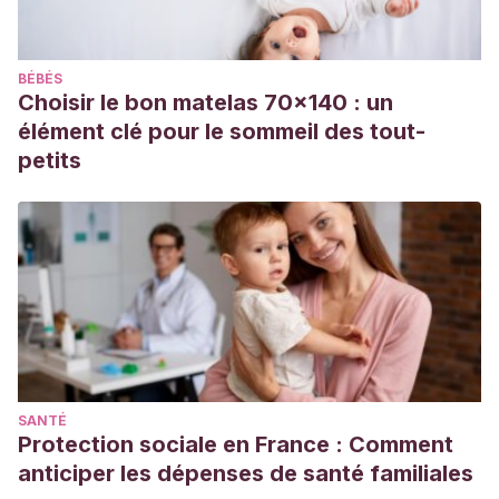
calambres musculares durante el embarazo.
Recuperado
de:
https://americanpregnancy.org/healthy-
BÉBÉS
pregnancy/pregnancy-health-wellness/treating-muscle-
Choisir le bon matelas 70x140 : un
cramps-during-pregnancy/
élément clé pour le sommeil des tout-
Biblioteca científica Cochrane (2020).
Intervenciones para
petits
los calambres en las piernas en el embarazo.
Recuperado
de:
https://www.cochrane.org/es/CD010655/PREG_intervenciones
para-los-calambres-en-las-piernas-en-el-embarazo
Henares, P. (2010). Calambres nocturnos: una queja
frecuente en atención primaria. Medicina de Familia.
SEMERGEN. Vol. 36. Núm. 3. Pp.182-183. Recuperado de:
https://www.elsevier.es/es-revista-medicina-familia-
SANTÉ
semergen-40-articulo-calambres-nocturnos-una-queja-
Protection sociale en France : Comment
frecuente-S1138359310000511
anticiper les dépenses de santé familiales
Mayo clinic (2021).
¿Qué causa los calambres en las piernas