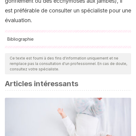
gonflement ou des ecchymoses aux jambes), il
est préférable de consulter un spécialiste pour une
évaluation.
Bibliographie
Toutes les sources citées ont été examinées en profondeur
par notre équipe pour garantir leur qualité, leur fiabilité, leur
Ce texte est fourni à des fins d'information uniquement et ne
remplace pas la consultation d'un professionnel. En cas de doute,
actualité et leur validité. La bibliographie de cet article a été
consultez votre spécialiste.
considérée comme fiable et précise sur le plan académique
Articles intéressants
ou scientifique
American pregancy asociation (2021).
Calambres
musculares durante el embarazo.
Recuperado de:
https://americanpregnancy.org/healthy-
pregnancy/pregnancy-health-wellness/muscle-cramps-
during-pregnancy/
American pregancy asociation (2020).
Tratamiento de los