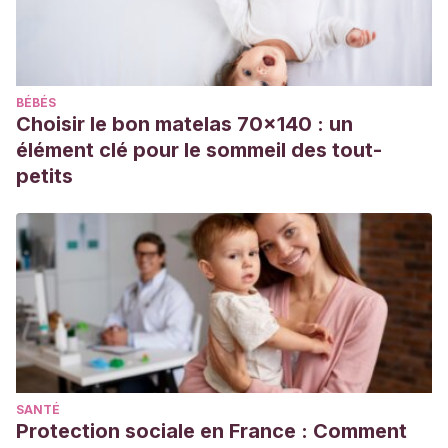
studies. Int J Epidemiol. 2017 Jun 1;46(3):1029-1056. doi:
10.1093/ije/dyw319. PMID: 28338764; PMCID: PMC5837313.
Healy-Stoffel M, Levant B.
N-3 (Omega-3) Fatty Acids:
BÉBÉS
Effects on Brain Dopamine Systems and Potential Role in
Choisir le bon matelas 70x140 : un
the Etiology and Treatment of Neuropsychiatric Disorders.
élément clé pour le sommeil des tout-
CNS Neurol Disord Drug Targets. 2018;17(3):216-232. doi:
petits
10.2174/1871527317666180412153612. PMID: 29651972;
PMCID: PMC6563911.
SANTÉ
Protection sociale en France : Comment