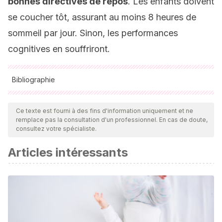
bonnes directives de repos
. Les enfants doivent
se coucher tôt, assurant au moins 8 heures de
sommeil par jour. Sinon, les performances
cognitives en souffriront.
Bibliographie
Toutes les sources citées ont été examinées en profondeur
par notre équipe pour garantir leur qualité, leur fiabilité, leur
Ce texte est fourni à des fins d'information uniquement et ne
remplace pas la consultation d'un professionnel. En cas de doute,
actualité et leur validité. La bibliographie de cet article a été
consultez votre spécialiste.
considérée comme fiable et précise sur le plan académique
Articles intéressants
ou scientifique
Aune D, Giovannucci E, Boffetta P, Fadnes LT, Keum N,
Norat T, Greenwood DC, Riboli E, Vatten LJ, Tonstad S.
Fruit and vegetable intake and the risk of cardiovascular
disease, total cancer and all-cause mortality-a systematic
review and dose-response meta-analysis of prospective