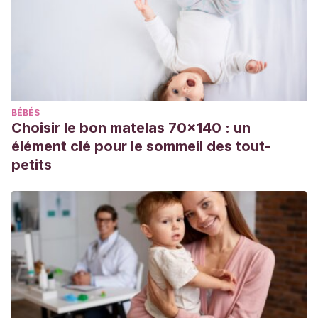
las Ciencias Cognitivas de la Música)
. Saccom.
https://www.aacademica.org/silvia.espanol/18
de Castro, M. I. R.
(2003). Cantar aos bebés: das práticas
de cantar durante a prestação de cuidados e dos efeitos
de uma canção de embalar no sono dos bebés.
BÉBÉS
https://repositorio-
Choisir le bon matelas 70x140 : un
aberto.up.pt/bitstream/10216/23386/2/29977.pdf
élément clé pour le sommeil des tout-
Shifres, F.
(2011). La expresión en el canto dirigido al
petits
bebé.
Psicología del Desarrollo
,
1
.
http://sedici.unlp.edu.ar/handle/10915/53363