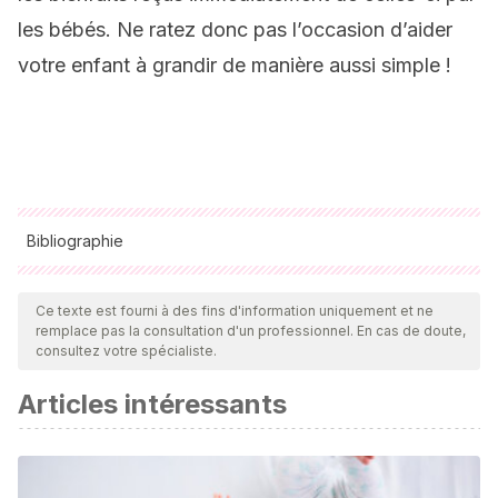
les bébés. Ne ratez donc pas l’occasion d’aider
votre enfant à grandir de manière aussi simple !
Bibliographie
Toutes les sources citées ont été examinées en profondeur
par notre équipe pour garantir leur qualité, leur fiabilité, leur
Ce texte est fourni à des fins d'information uniquement et ne
remplace pas la consultation d'un professionnel. En cas de doute,
actualité et leur validité. La bibliographie de cet article a été
consultez votre spécialiste.
considérée comme fiable et précise sur le plan académique
Articles intéressants
ou scientifique
Español, S. M., & M y Pattin, M.
(2008). La base del
movimiento en el habla y en el canto dirigidos a bebés. In
VII Reunión Anual de SACCoM (Sociedad Argentina para