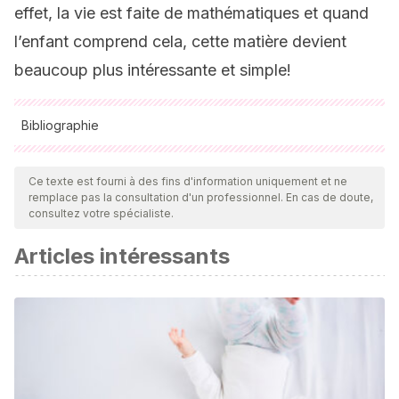
effet, la vie est faite de mathématiques et quand
l’enfant comprend cela, cette matière devient
beaucoup plus intéressante et simple!
Bibliographie
Toutes les sources citées ont été examinées en profondeur
par notre équipe pour garantir leur qualité, leur fiabilité, leur
Ce texte est fourni à des fins d'information uniquement et ne
remplace pas la consultation d'un professionnel. En cas de doute,
actualité et leur validité. La bibliographie de cet article a été
consultez votre spécialiste.
considérée comme fiable et précise sur le plan académique
Articles intéressants
ou scientifique
Alma. (2015) J
uegos matemáticos para divertirse
. Editorial.
ALMA