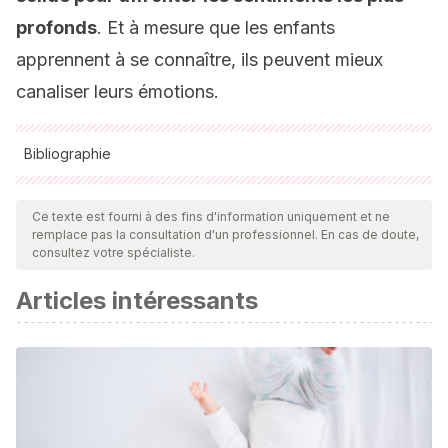
profonds
. Et à mesure que les enfants
apprennent à se connaître, ils peuvent mieux
canaliser leurs émotions.
Bibliographie
Toutes les sources citées ont été examinées en profondeur
par notre équipe pour garantir leur qualité, leur fiabilité, leur
Ce texte est fourni à des fins d'information uniquement et ne
remplace pas la consultation d'un professionnel. En cas de doute,
actualité et leur validité. La bibliographie de cet article a été
consultez votre spécialiste.
considérée comme fiable et précise sur le plan académique
Articles intéressants
ou scientifique
California Childcare Health Program.
(2006). Desarrollo
Social y Emocional de los Niños.
Child Development
.
Cecilia, G., López, H., Cristina, M., & Vesga, G.
(2009).
Interacción familiar y desarrollo emocional en niños y niñas
*.
Revista Latinoamericana de Ciencias Sociales, Niñez y