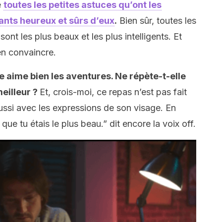
e
toutes les petites astuces qu’ont les
nts heureux et sûrs d’eux
.
Bien sûr, toutes les
nt les plus beaux et les plus intelligents. Et
 en convaincre.
le aime bien les aventures. Ne répète-t-elle
meilleur ?
Et, crois-moi, ce repas n’est pas fait
aussi avec les expressions de son visage. En
ue tu étais le plus beau.” dit encore la voix off.