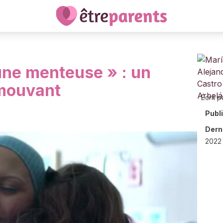
ne menteuse » : un
mouvant
Écrit p
Publ
Derni
2022 