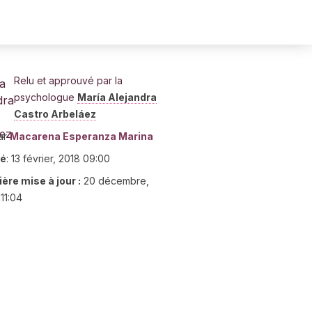
Relu et approuvé par la
psychologue
María Alejandra
Castro Arbeláez
ar
Macarena Esperanza Marina
ié
:
13 février, 2018 09:00
ère mise à jour :
20 décembre,
11:04