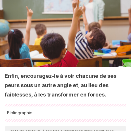
Enfin, encouragez-le à voir chacune de ses
peurs sous un autre angle et, au lieu des
faiblesses, à les transformer en forces.
Bibliographie
Toutes les sources citées ont été examinées en profondeur
par notre équipe pour garantir leur qualité, leur fiabilité, leur