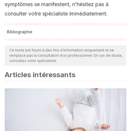
symptômes se manifestent, n’hésitez pas à
consulter votre spécialiste immédiatement.
Bibliographie
Toutes les sources citées ont été examinées en profondeur
par notre équipe pour garantir leur qualité, leur fiabilité, leur
Ce texte est fourni à des fins d'information uniquement et ne
remplace pas la consultation d'un professionnel. En cas de doute,
actualité et leur validité. La bibliographie de cet article a été
consultez votre spécialiste.
considérée comme fiable et précise sur le plan académique
Articles intéressants
ou scientifique
Obstetricia y ginecología : guía de actuación
/coordinadores, Antonio Pellicer Martínez, Juan José
Hidalgo Mora, Alfredo Perales Marín, César Díaz García. —
Madrid: Médica Panamericana, D.L. 2013.
Kosir, M.
Evaluación de los trastornos mamarios
. Manual
Merck- Versión para profesionales. [En línea].