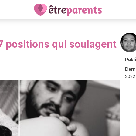
 positions qui soulagent
Publ
Derni
2022 