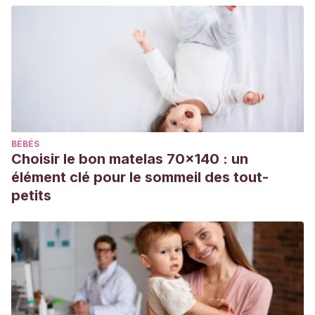
(1993).
Diccionario de nombres de personas
. Edicions
Universitat Barcelona. https://books.google.es/books?
hl=es&lr=&id=A_KHaYiixzwC&oi=fnd&pg=PA14&dq=dicciona
J8s5er95k&sig=d4lzvAZvFg5C9JbipnmU5RXa5Eg#v=onepa
Tuan, L
. (2021).
El gran libro de los nombres en 5 idiomas
.
De Vecchi Ediciones. https://books.google.at/books?
id=H2dNEAAAQBAJ https://books.google.es/books?
BÉBÉS
hl=es&lr=&id=H2dNEAAAQBAJ&oi=fnd&pg=PT4&dq=el+libr
Choisir le bon matelas 70x140 : un
de Historia y Heráldica Familiar, I
. (2019).
Nombre Ethan
.
élément clé pour le sommeil des tout-
Instituto de Historia y Heráldica Familiar. Consultado 23 de
petits
abril de 2023. https://www.heraldicafamiliar.com/nombre-
ethan/
Albaigès, Josep Maria
. (2016).
El libro de los nombres de
niño y niña: Su origen, historia y significado
. Molino.
Social Security Administration EE. UU.
(n.d.).
Popularidad del nombre Eithan. Consultado 23 de abril de