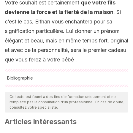
Votre souhait est certainement
que votre fils
devienne la force et la fierté de la maison
. Si
c’est le cas, Eithan vous enchantera pour sa
signification particulière. Lui donner un prénom
élégant et beau, mais en même temps fort, original
et avec de la personnalité, sera le premier cadeau
que vous ferez à votre bébé !
Bibliographie
Toutes les sources citées ont été examinées en profondeur
par notre équipe pour garantir leur qualité, leur fiabilité, leur
Ce texte est fourni à des fins d'information uniquement et ne
remplace pas la consultation d'un professionnel. En cas de doute,
actualité et leur validité. La bibliographie de cet article a été
consultez votre spécialiste.
considérée comme fiable et précise sur le plan académique
Articles intéressants
ou scientifique
Albaigès, J. M., & Albaigès i Olivart, J.