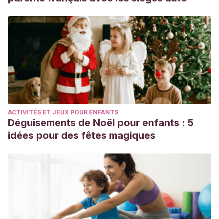
lex.europa.eu/LexUriServ/LexUriServ.do?
uri=OJ:L:2011:304:0018:0063:ES:PDF
Suez
, J;
Korem
, T;
Zeevi
, D;
Zilberman-Schapira, G;
Thaiss
, C A; Maza, O et al
(2014) Artificial sweeteners
induce glucose intolerance by altering the gut microbiota.
Nature, 514: 181-86.
ACTIVITÉS ET JEUX POUR ENFANTS
Déguisements de Noël pour enfants : 5
idées pour des fêtes magiques