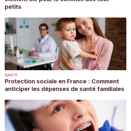
intensity-sweeteners
petits
C Sylvetsky
, A;
M Conway
, E;
Malhotra
, S;
I Rother, K
(2017)
Development of Sweet Taste Perception:
Implications for Artificial Sweetener Use. Endocr Dev,
32:87-99.
van Opstal
, A M;
Kaal
, I;
van den Berg-Huysmans
, A A;
Hoeksma
, M;
Blonk
, C;
Pij, H et al
(2019)
Dietary sugars
and non-caloric sweeteners elicit different homeostatic
and hedonic responses in the brain. Nutrition, 60:80-6.
SANTÉ
Gil-Campos
, M;
San José González
, M A;
Díaz Martín,
Protection sociale en France : Comment
J J
(2015)
Use of sugars and sweeteners in children’s
anticiper les dépenses de santé familiales
diets. Recommendations of the Nutrition Committee of the
Spanish Paediatric Association. An Pediatr (Barc), 83(5):
353.
Sylvetsky
, A;
I Rother, K;
Brown, R
(2011)
Artificial
sweetener use among children: epidemiology,