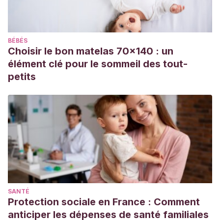
Chaddock-Heyman, L., Hillman, C., Cohen, N., Kramer, A.
The importance of physical activity and aerobic fitness for
cognitive control and memory in children.
Monographs of
BÉBÉS
the society for research in child development. [Online]
Choisir le bon matelas 70x140 : un
Avaiable at:
élément clé pour le sommeil des tout-
http://wwwtest.kch.uiuc.edu/Research/Labs/neurocognitive-
petits
kinesiology/files/Articles/Chapter
%203%20-
%20Chaddock-Heyman.pdf
SANTÉ
Protection sociale en France : Comment
anticiper les dépenses de santé familiales