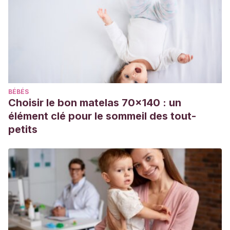
https://www.simplypsychology.org/asch-conformity.html?
tp=1
Coos Salgado, L. L., Mora Acevedo, G., Ramírez González,
V. G., & Reyes Alvarez, D. A. (2019). Conformismo social.
https://repositorio.lasalle.mx/handle/lasalle/2094
BÉBÉS
Choisir le bon matelas 70x140 : un
élément clé pour le sommeil des tout-
petits