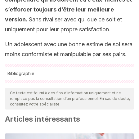
s’efforcer toujours d’être leur meilleure
version.
Sans rivaliser avec qui que ce soit et
uniquement pour leur propre satisfaction.
Un adolescent avec une bonne estime de soi sera
moins conformiste et manipulable par ses pairs.
Bibliographie
Toutes les sources citées ont été examinées en profondeur
par notre équipe pour garantir leur qualité, leur fiabilité, leur
Ce texte est fourni à des fins d'information uniquement et ne
remplace pas la consultation d'un professionnel. En cas de doute,
actualité et leur validité. La bibliographie de cet article a été
consultez votre spécialiste.
considérée comme fiable et précise sur le plan académique
Articles intéressants
ou scientifique
McLeod, S. (2018). Solomon Asch-Conformity Experiment.
SimplyPsychology. Viitattu, 3, 2020.