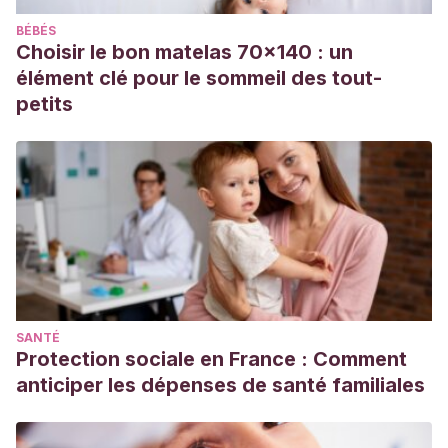
Torre, A.
(2008). Tratamiento nutricional en la enfermedad
BÉBÉS
inflamatoria intestinal.
Nutrición hospitalaria
,
23
(5), 418-428.
Choisir le bon matelas 70x140 : un
Xu, L., Lochhead, P., Ko, Y., Claggett, B., Leong, R. W.,
élément clé pour le sommeil des tout-
& Ananthakrishnan, A. N.
(2017). Systematic review with
petits
meta-analysis: breastfeeding and the risk of Crohn’s
disease and ulcerative colitis.
Alimentary pharmacology &
therapeutics
,
46
(9), 780–789.
https://www.ncbi.nlm.nih.gov/pubmed/28892171
Wędrychowicz, A., Zając, A., & Tomasik, P.
(2016).
Advances in nutritional therapy in inflammatory bowel
diseases: Review.
World journal of gastroenterology
,
22
(3),
1045–1066.
https://www.wjgnet.com/1007-
SANTÉ
9327/full/v22/i3/1045.htm
Protection sociale en France : Comment
anticiper les dépenses de santé familiales