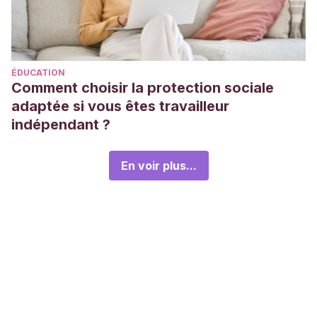
Nissen, E. (2019). Skin-to-skin contact the first hour after
birth, underlying implications and clinical practice.
Acta
Paediatrica,
108
(7), 1192–1204.
ÉDUCATION
https://pubmed.ncbi.nlm.nih.gov/30762247/
Comment choisir la protection sociale
World Health Organization. (7 de agosto de 2020).
Skin-to-
adaptée si vous êtes travailleur
skin contact helps newborns breastfeed
.
indépendant ?
https://www.who.int/westernpacific/news-room/feature-
stories/item/skin-to-skin-contact-helps-newborns-
En voir plus...
breastfeed
World Health Organization. (2003).
Kangaroo mother care:
a practical guide
.
https://www.who.int/publications/i/item/9241590351
World Health Organization. (22 de julio de 2022).
Early
Essential Newborn Care
.
https://www.who.int/news-
room/questions-and-answers/item/early-essential-
newborn-care