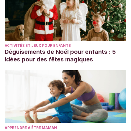
temprano-para-las-madres-y-sus-recien-nacidos-sanos
National Health Service. (s. f.).
Skin-to-skin contact with
your newborn
. Consultado el 5 de noviembre de 2023.
https://www.nhs.uk/start-for-life/baby/baby-basics/caring-
for-your-baby/skin-to-skin-contact-with-your-newborn/
ACTIVITÉS ET JEUX POUR ENFANTS
Nzaramba, S. (21 de septiembre de 2021).
Kangaroo
Déguisements de Noël pour enfants : 5
Mother Care is helping premature babies survive and thrive
idées pour des fêtes magiques
in Rwanda
.
https://www.unicef.org/rwanda/stories/kangaroo-mother-
care-helping-premature-babies-survive-and-thrive-
rwanda-0
Rey, E., & Martínez, H. (1986). Método madre canguro
manejo ambulatorio del prematuro.
Revista de la Facultad
de Medicina, 40
(3), 297–310.
https://revistas.unal.edu.co/index.php/revfacmed/article/vie
APPRENDRE À ÊTRE MAMAN
Safari, K., Saeed, A. A., Hasan, S. S., & Moghaddam-