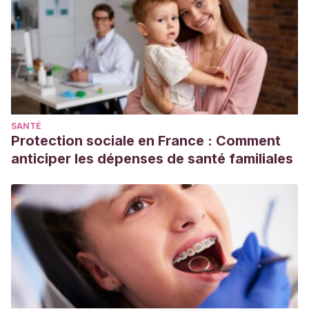
skin contact: short‐and long-term effects for mothers and
their children born full-term.
Frontiers in Psychology
, 11, 1–9.
https://www.frontiersin.org/articles/10.3389/fpsyg.2020.01921/f
Crenshaw, J. T. (2014). Healthy Birth Practice #6: Keep
Mother and Baby Together- It’s Best for Mother, Baby, and
Breastfeeding.
The Journal of Perinatal Education, 23
(4),
SANTÉ
211–217.
Protection sociale en France : Comment
https://www.ncbi.nlm.nih.gov/pmc/articles/PMC4235060/
anticiper les dépenses de santé familiales
Herrera, A. (2013).
El contacto piel con piel de la madre
con el recién nacido durante el parto.
Index de Enfermería,
22
(1), 79–82.
https://scielo.isciii.es/scielo.php?
script=sci_arttext&pid=S1132-12962013000100017
Karimi, F. Z., Miri, H. H., Khadivzadeh, T., & Maleki-
Saghooni, N. (2020). The effect of mother-infant skin-to-
skin contact immediately after birth on exclusive
breastfeeding: a systematic review and meta-analysis.