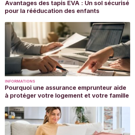
Avantages des tapis EVA : Un sol sécurisé
Banaem, L. (2018). The effect of mother and newborn early
pour la rééducation des enfants
skin-to-skin contact on initiation of breastfeeding, newborn
temperature and duration of third stage of labor.
International Breastfeeding Journal
,
13
(1), 1–8.
https://internationalbreastfeedingjournal.biomedcentral.com/ar
018-0174-9
Unicef. (s. f.).
Baby-Friendly Hospital Initiative
. Consultado
el 5 de noviembre de 2023.
https://www.unicef.org/documents/baby-friendly-hospital-
INFORMATIONS
initiative
Pourquoi une assurance emprunteur aide
Unicef. (s. f.).
Skin-to-skin contact
. Consultado el 5 de
à protéger votre logement et votre famille
noviembre de 2023.
https://www.unicef.org.uk/babyfriendly/baby-friendly-
resources/implementing-standards-resources/skin-to-skin-
contact/
Widström, A. M., Brimdyr, K., Svensson, K., Cadwell, K., &