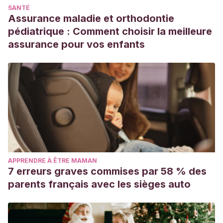
SANTÉ
Journal of the Turkish German Gynecological Association,
Assurance maladie et orthodontie
21
(1), 46–56.
https://pubmed.ncbi.nlm.nih.gov/30905140/
pédiatrique : Comment choisir la meilleure
Kostandy, R. R., Ludington-Hoe, S. M. (2019) The evolution
assurance pour vos enfants
of the science of kangaroo (mother) care (skin-to-skin
contact).
Birth Defects Research, 111
(15), 1032–1043.
https://pubmed.ncbi.nlm.nih.gov/31419082/
McCain, G. C., Ludington-Hoe, S. M., Swinth, J. Y., &
Hadeed, A. J. (2005). Heart rate variability responses of a
preterm infant to kangaroo care.
Journal of Obstetric,
Gynecologic, and Neonatal Nursing, 34
(6), 689–694.
https://pubmed.ncbi.nlm.nih.gov/16282226/
APPRENDRE À ÊTRE MAMAN
Moore, E. R., Bergman, N., Anderson, G. C., Medley, N.
7 erreurs graves commises par 58 % des
(2016). Early skin-to-skin contact for mothers and their
parents français avec les sièges auto
healthy newborn infants.
Cochrane Database of Systematic
Reviews, 11
(CD003519).
https://www.cochrane.org/es/cd003519/contacto-piel-piel-