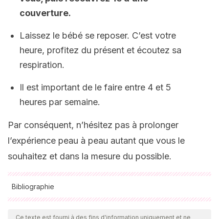
couverture.
Laissez le bébé se reposer. C’est votre
heure, profitez du présent et écoutez sa
respiration.
Il est important de le faire entre 4 et 5
heures par semaine.
Par conséquent, n’hésitez pas à prolonger
l’expérience peau à peau autant que vous le
souhaitez et dans la mesure du possible.
Bibliographie
Toutes les sources citées ont été examinées en profondeur
par notre équipe pour garantir leur qualité, leur fiabilité, leur
Ce texte est fourni à des fins d'information uniquement et ne