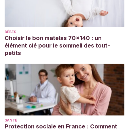
Gómez Martínez, P.
(2020). Celos relacinados con el uso
de las redes sociales.
http://repositorio.ual.es/handle/10835/10190
López-Figueroa, G., & González-Rivera, J. A.
(2019).
BÉBÉS
Desarrollo y validación de la Escala de Percepción de la
Choisir le bon matelas 70x140 : un
Infidelidad en las Redes Sociales. Revista Evaluar, 19(3),
élément clé pour le sommeil des tout-
54-67.
petits
https://revistas.unc.edu.ar/index.php/revaluar/article/view/26
Salazar, T. R.
(2020). La infidelidad en internet: un
panorama sobre el fenómeno y su investigación. Digithum,
(25).
https://raco.cat/index.php/Digithum/article/view/373040
SANTÉ
Protection sociale en France : Comment