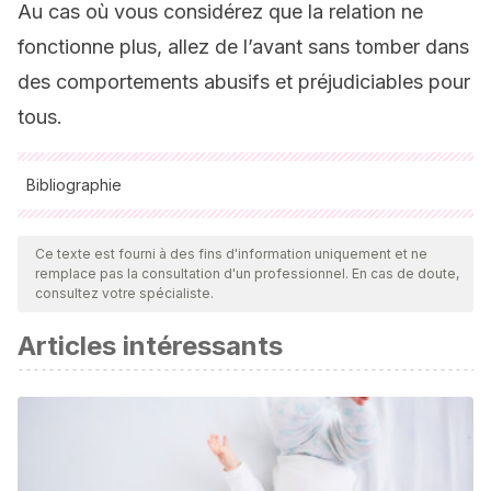
Au cas où vous considérez que la relation ne
fonctionne plus, allez de l’avant sans tomber dans
des comportements abusifs et préjudiciables pour
tous.
Bibliographie
Toutes les sources citées ont été examinées en profondeur
par notre équipe pour garantir leur qualité, leur fiabilité, leur
Ce texte est fourni à des fins d'information uniquement et ne
remplace pas la consultation d'un professionnel. En cas de doute,
actualité et leur validité. La bibliographie de cet article a été
consultez votre spécialiste.
considérée comme fiable et précise sur le plan académique
Articles intéressants
ou scientifique
Arcusa Les, G.
(2015). Narcisismo:¿ Una nueva patología
en nuestra sociedad actual? La búsqueda incansable de la
propia identidad a través de las Redes Sociales.
https://www.recercat.cat/handle/2072/257264