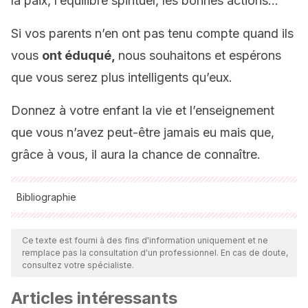
la paix, l’équilibre spirituel, les bonnes actions…
Si vos parents n’en ont pas tenu compte quand ils
vous
ont éduqué,
nous souhaitons et espérons
que vous serez plus intelligents qu’eux.
Donnez à votre enfant la vie et l’enseignement
que vous n’avez peut-être jamais eu mais que,
grâce à vous, il aura la chance de connaître.
Bibliographie
Toutes les sources citées ont été examinées en profondeur
par notre équipe pour garantir leur qualité, leur fiabilité, leur
Ce texte est fourni à des fins d'information uniquement et ne
remplace pas la consultation d'un professionnel. En cas de doute,
actualité et leur validité. La bibliographie de cet article a été
consultez votre spécialiste.
considérée comme fiable et précise sur le plan académique
Articles intéressants
ou scientifique