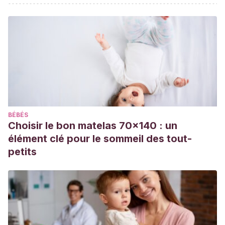
Southgate, V., Chevallier, C., & Csibra, G.
(2009).
Sensitivity to communicative relevance tells young children
what to imitate.
Developmental science
,
12
(6), 1013-1019.
https://onlinelibrary.wiley.com/doi/abs/10.1111/j.1467-
7687.2009.00861.x
BÉBÉS
Choisir le bon matelas 70x140 : un
élément clé pour le sommeil des tout-
petits