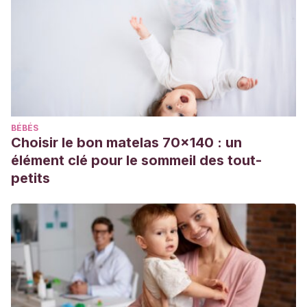
Neonatal skin maturation–vernix caseosa and free amino
acids. Pediatr Dermatol. 2011 Mar-Apr;28(2):122-32. doi:
10.1111/j.1525-1470.2011.01309.x. PMID: 21504444.
Coolen NA, Schouten KC, Middelkoop E, Ulrich MM
.
Comparison between human fetal and adult skin. Arch
Dermatol Res. 2010 Jan;302(1):47-55. doi: 10.1007/s00403-
BÉBÉS
009-0989-8. Epub 2009 Aug 23. PMID: 19701759; PMCID:
Choisir le bon matelas 70x140 : un
PMC2799629.
élément clé pour le sommeil des tout-
petits