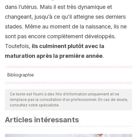
dans l’utérus. Mais il est très dynamique et
changeant, jusqu’à ce qu’il atteigne ses derniers
stades. Même au moment de la naissance, ils ne
sont pas encore complètement développés.
Toutefois,
ils culminent plutôt avec la
maturation après la première année
.
Bibliographie
Toutes les sources citées ont été examinées en profondeur
par notre équipe pour garantir leur qualité, leur fiabilité, leur
Ce texte est fourni à des fins d'information uniquement et ne
remplace pas la consultation d'un professionnel. En cas de doute,
actualité et leur validité. La bibliographie de cet article a été
consultez votre spécialiste.
considérée comme fiable et précise sur le plan académique
Articles intéressants
ou scientifique
Visscher MO, Utturkar R, Pickens WL, LaRuffa AA,
Robinson M, Wickett RR, Narendran V, Hoath SB.