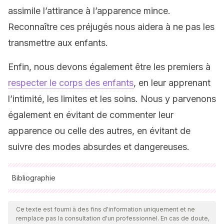
assimile l’attirance à l’apparence mince.
Reconnaître ces préjugés nous aidera à ne pas les
transmettre aux enfants.
Enfin, nous devons également être les premiers à
respecter le corps des enfants
, en leur apprenant
l’intimité, les limites et les soins. Nous y parvenons
également en évitant de commenter leur
apparence ou celle des autres, en évitant de
suivre des modes absurdes et dangereuses.
Bibliographie
Toutes les sources citées ont été examinées en profondeur
par notre équipe pour garantir leur qualité, leur fiabilité, leur
Ce texte est fourni à des fins d'information uniquement et ne
remplace pas la consultation d'un professionnel. En cas de doute,
actualité et leur validité. La bibliographie de cet article a été