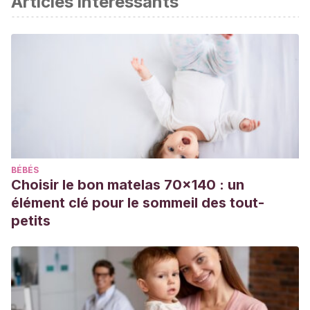
Articles intéressants
Yezi Xue.
(2010). A cloudy lesson. Cortometraje. Estados
Unidos.
Ringling College of Art and Design
BÉBÉS
Choisir le bon matelas 70x140 : un
élément clé pour le sommeil des tout-
petits