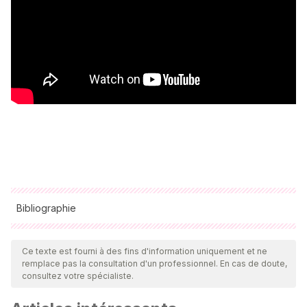
Bibliographie
Toutes les sources citées ont été examinées en profondeur
par notre équipe pour garantir leur qualité, leur fiabilité, leur
Ce texte est fourni à des fins d'information uniquement et ne
remplace pas la consultation d'un professionnel. En cas de doute,
actualité et leur validité. La bibliographie de cet article a été
consultez votre spécialiste.
considérée comme fiable et précise sur le plan académique
ou scientifique