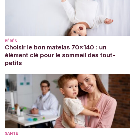
Rosenberg, M. B. (2000).
Como Criar a Nuestros Hijos de
Manera Compasiva | Center for Nonviolent Communication
.
https://www.cnvc.org/what-nvc/articles-writings/como-
criar-nuestros-hijos-de-manera-compasiva/como-criar-
nuestros-hijos-de-manera-compasiva
BÉBÉS
Choisir le bon matelas 70x140 : un
élément clé pour le sommeil des tout-
petits
SANTÉ