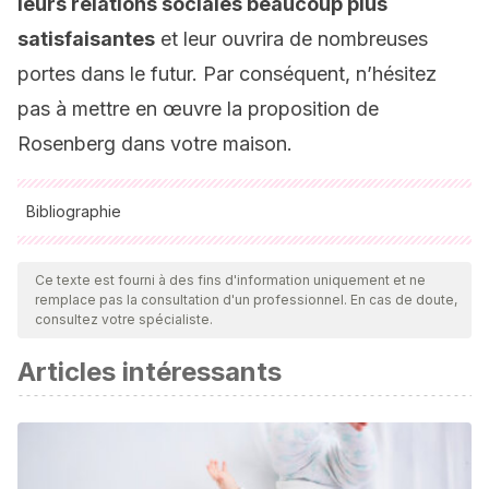
leurs relations sociales beaucoup plus
satisfaisantes
et leur ouvrira de nombreuses
portes dans le futur. Par conséquent, n’hésitez
pas à mettre en œuvre la proposition de
Rosenberg dans votre maison.
Bibliographie
Toutes les sources citées ont été examinées en profondeur
par notre équipe pour garantir leur qualité, leur fiabilité, leur
Ce texte est fourni à des fins d'information uniquement et ne
remplace pas la consultation d'un professionnel. En cas de doute,
actualité et leur validité. La bibliographie de cet article a été
consultez votre spécialiste.
considérée comme fiable et précise sur le plan académique
Articles intéressants
ou scientifique
Rosenberg, M. B. (2002).
Nonviolent communication: A
language of compassion
. Encinitas, CA: Puddledancer
press.