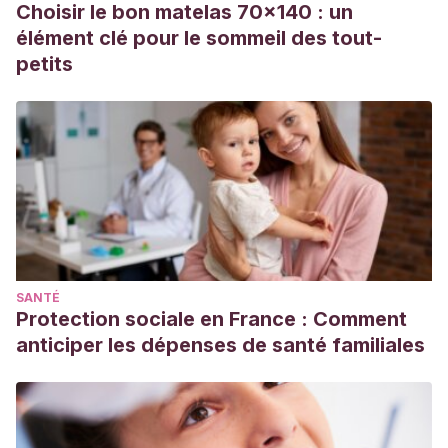
Choisir le bon matelas 70x140 : un
(2001).
La teoría del apego: un enfoque actual
. Madrid:
élément clé pour le sommeil des tout-
Psimática.
petits
Moneta, M.
(2003). El Apego. Aspectos clínicos y
psicobiológicos de la díada madre-hijo. Santiago: Cuatro
Vientos.
SANTÉ
Protection sociale en France : Comment
anticiper les dépenses de santé familiales