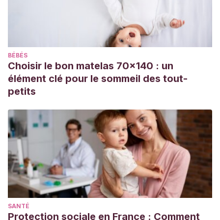
egipcias [Internet]. Bebesymas.com. Bebés y más; 2010
[citado 9 de noviembre de 2021]. Disponible en:
https://www.bebesymas.com/recien-nacido/nombres-
femeninos-para-bebes-diosas-y-reinas-egipcias
BÉBÉS
Upasika B. GRAN DICCIONARIO DE MITOLOGÍA EGIPCIA
Choisir le bon matelas 70x140 : un
[Internet]. Libroesoterico.com. [citado 9 de noviembre de
élément clé pour le sommeil des tout-
2021]. Disponible en:
petits
http://www.libroesoterico.com/biblioteca/Diccionarios/Caste
%20Gran%20Diccionario%20De%20Mitologia%20Egipcia.P
SANTÉ
Protection sociale en France : Comment