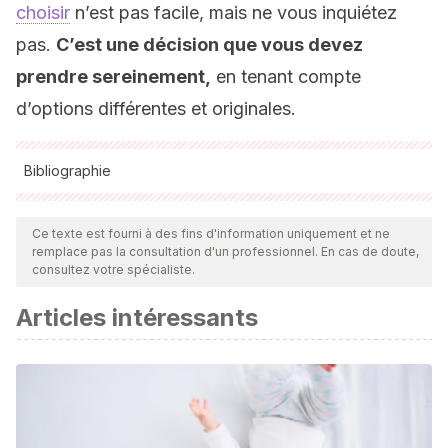
choisir
n’est pas facile, mais ne vous inquiétez
pas.
C’est une décision que vous devez
prendre sereinement,
en tenant compte
d’options différentes et originales.
Bibliographie
Toutes les sources citées ont été examinées en profondeur
par notre équipe pour garantir leur qualité, leur fiabilité, leur
Ce texte est fourni à des fins d'information uniquement et ne
remplace pas la consultation d'un professionnel. En cas de doute,
actualité et leur validité. La bibliographie de cet article a été
consultez votre spécialiste.
considérée comme fiable et précise sur le plan académique
Articles intéressants
ou scientifique
Kama : Reina [Internet]. Egipto.com. [citado 9 de noviembre
de 2021]. Disponible en:
https://www.egipto.com/personajes_del_antiguo_egipto/Reina
Paris E. Nombres femeninos para bebés: diosas y reinas