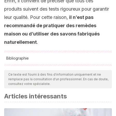
Enfin, il convient de préciser que tous ces
produits suivent des tests rigoureux pour garantir
leur qualité. Pour cette raison,
il n’est pas
recommandé de pratiquer des remèdes
maison ou d’utiliser des savons fabriqués
naturellement
.
Bibliographie
Toutes les sources citées ont été examinées en profondeur
par notre équipe pour garantir leur qualité, leur fiabilité, leur
Ce texte est fourni à des fins d'information uniquement et ne
remplace pas la consultation d'un professionnel. En cas de doute,
actualité et leur validité. La bibliographie de cet article a été
consultez votre spécialiste.
considérée comme fiable et précise sur le plan académique
Articles intéressants
ou scientifique
Langan SM, Irvine AD, Weidinger S. Atopic dermatitis.
Lancet. 2020 Aug 1;396(10247):345-360. doi: