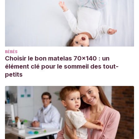
10.1016/S0140-6736(20)31286-1. Erratum in: Lancet. 2020
Sep 12;396(10253):758. PMID: 32738956.
Dattola A, Bennardo L, Silvestri M, Nisticò SP. What’s new in
the treatment of atopic dermatitis? Dermatol Ther. 2019
Mar;32(2):e12787. doi: 10.1111/dth.12787. Epub 2018 Dec 12.
PMID: 30548724.
BÉBÉS
Micali G, Paternò V, Cannarella R, Dinotta F, Lacarrubba F.
Choisir le bon matelas 70x140 : un
Evidence-based treatment of atopic dermatitis with topical
élément clé pour le sommeil des tout-
moisturizers. G Ital Dermatol Venereol. 2018 Jun;153(3):396-
petits
402. doi: 10.23736/S0392-0488.18.05898-4. Epub 2018 Jan
24. PMID: 29368843.
Uchida Y, Park K. Ceramides in Skin Health and Disease: An
Update. Am J Clin Dermatol. 2021 Nov;22(6):853-866. doi:
10.1007/s40257-021-00619-2. Epub 2021 Jul 20. PMID:
34283373.