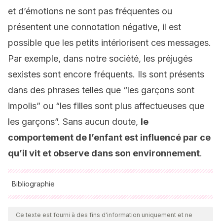
et d’émotions ne sont pas fréquentes ou
présentent une connotation négative, il est
possible que les petits intériorisent ces messages.
Par exemple, dans notre société, les préjugés
sexistes sont encore fréquents. Ils sont présents
dans des phrases telles que “les garçons sont
impolis” ou “les filles sont plus affectueuses que
les garçons”. Sans aucun doute,
le
comportement de l’enfant est influencé par ce
qu’il vit et observe dans son environnement
.
Bibliographie
Toutes les sources citées ont été examinées en profondeur
par notre équipe pour garantir leur qualité, leur fiabilité, leur
Ce texte est fourni à des fins d'information uniquement et ne