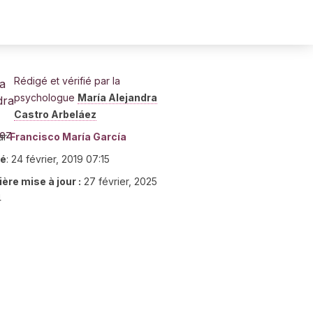
Rédigé et vérifié par la
psychologue
María Alejandra
Castro Arbeláez
ar
Francisco María García
ié
:
24 février, 2019 07:15
ère mise à jour :
27 février, 2025
4