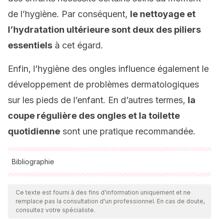
de l’hygiène. Par conséquent,
le nettoyage et
l’hydratation ultérieure sont deux des piliers
essentiels
à cet égard.
Enfin, l’hygiène des ongles influence également le
développement de problèmes dermatologiques
sur les pieds de l’enfant. En d’autres termes,
la
coupe régulière des ongles et la toilette
quotidienne
sont une pratique recommandée.
Bibliographie
Toutes les sources citées ont été examinées en profondeur
par notre équipe pour garantir leur qualité, leur fiabilité, leur
Ce texte est fourni à des fins d'information uniquement et ne
remplace pas la consultation d'un professionnel. En cas de doute,
actualité et leur validité. La bibliographie de cet article a été
consultez votre spécialiste.
considérée comme fiable et précise sur le plan académique