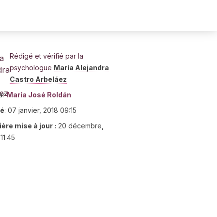
Rédigé et vérifié par la
psychologue
María Alejandra
Castro Arbeláez
ar
María José Roldán
ié
:
07 janvier, 2018 09:15
ère mise à jour :
20 décembre,
11:45