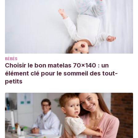
StatPearls [Internet]. Treasure Island (FL): StatPearls
Publishing; 2022 Jan-. Available from:
https://www.ncbi.nlm.nih.gov/books/NBK538178/
Phillips TG, Slomiany WP, Allison R. Hair Loss: Common
Causes and Treatment. Am Fam Physician. 2017 Sep
15;96(6):371-378. PMID: 28925637.
Gentile P, Garcovich S. Systematic Review of Platelet-Rich
BÉBÉS
Plasma Use in Androgenetic Alopecia Compared with
Choisir le bon matelas 70x140 : un
Minoxidil®, Finasteride®, and Adult Stem Cell-Based
élément clé pour le sommeil des tout-
Therapy. Int J Mol Sci. 2020 Apr 13;21(8):2702. doi:
petits
10.3390/ijms21082702. PMID: 32295047; PMCID:
PMC7216252.
Guo, Emily L, and Rajani Katta. “Diet and hair loss: effects of
nutrient deficiency and supplement use”. Dermatology
practical & conceptual vol. 7,1 1-10. 31 Jan. 2017,
doi:10.5826/dpc.0701a01