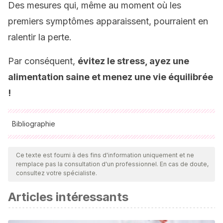
Des mesures qui, même au moment où les
premiers symptômes apparaissent, pourraient en
ralentir la perte.
Par conséquent,
évitez le stress, ayez une
alimentation saine et menez une vie équilibrée
!
Bibliographie
Toutes les sources citées ont été examinées en profondeur
par notre équipe pour garantir leur qualité, leur fiabilité, leur
Ce texte est fourni à des fins d'information uniquement et ne
remplace pas la consultation d'un professionnel. En cas de doute,
actualité et leur validité. La bibliographie de cet article a été
consultez votre spécialiste.
considérée comme fiable et précise sur le plan académique
Articles intéressants
ou scientifique
Al Aboud AM, Zito PM. Alopecia. [Updated 2021 Nov 15]. In: