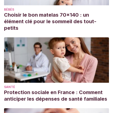
Guergué Diaz de Cerio O, Rubio Lombraña M, Barrutia
BÉBÉS
Borque A, González Hermosa MR.
Father-to-Newborn
Choisir le bon matelas 70x140 : un
Transmission of Herpes Simplex Virus Infection: A Sweet
élément clé pour le sommeil des tout-
but Bitter Kiss. Actas Dermosifiliogr. 2016 Nov;107(9):797-
petits
798. English, Spanish. doi: 10.1016/j.ad.2016.04.011. Epub
2016 May 19. PMID: 27210517.
SANTÉ
Protection sociale en France : Comment
anticiper les dépenses de santé familiales