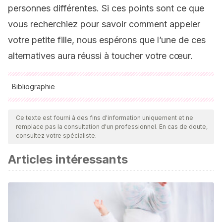
personnes différentes. Si ces points sont ce que
vous recherchiez pour savoir comment appeler
votre petite fille, nous espérons que l’une de ces
alternatives aura réussi à toucher votre cœur.
Bibliographie
Toutes les sources citées ont été examinées en profondeur
par notre équipe pour garantir leur qualité, leur fiabilité, leur
Ce texte est fourni à des fins d'information uniquement et ne
remplace pas la consultation d'un professionnel. En cas de doute,
actualité et leur validité. La bibliographie de cet article a été
consultez votre spécialiste.
considérée comme fiable et précise sur le plan académique
Articles intéressants
ou scientifique
Albeiro Rodas, 2. Idioma [Internet]. Wordpress.com. 2008
[citado 10 de septiembre de 2021]. Disponible en:
https://camboya.wordpress.com/idioma/
OM. BENG MEALEA: GUÍA PARA VISITAR EL TEMPLO MÁS