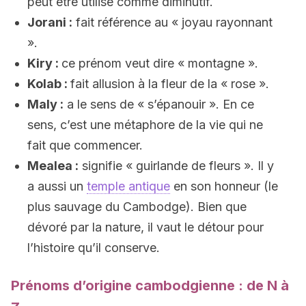
peut être utilisé comme diminutif.
Jorani :
fait référence au « joyau rayonnant
».
Kiry :
ce prénom veut dire « montagne ».
Kolab :
fait allusion à la fleur de la « rose ».
Maly :
a le sens de « s’épanouir ». En ce
sens, c’est une métaphore de la vie qui ne
fait que commencer.
Mealea :
signifie « guirlande de fleurs ». Il y
a aussi un
temple antique
en son honneur (le
plus sauvage du Cambodge). Bien que
dévoré par la nature, il vaut le détour pour
l’histoire qu’il conserve.
Prénoms d’origine cambodgienne : de N à