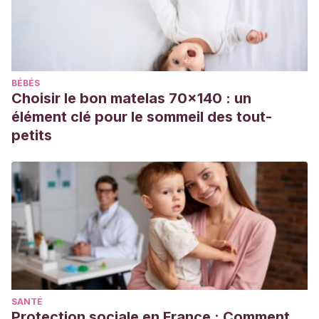
SALVAJE DE CAMBOYA [Internet]. Omviajesyrelatos.com.
2021 [citado 14 de septiembre de 2021]. Disponible en:
https://omviajesyrelatos.com/beng-mealea-camboya/
Popular baby Names , origin Cambodian [Internet].
BÉBÉS
Adoption.com. [citado 10 de septiembre de 2021].
Choisir le bon matelas 70x140 : un
Disponible en: https://adoption.com/baby-
élément clé pour le sommeil des tout-
names/origin/Cambodian
petits
SANTÉ
Protection sociale en France : Comment