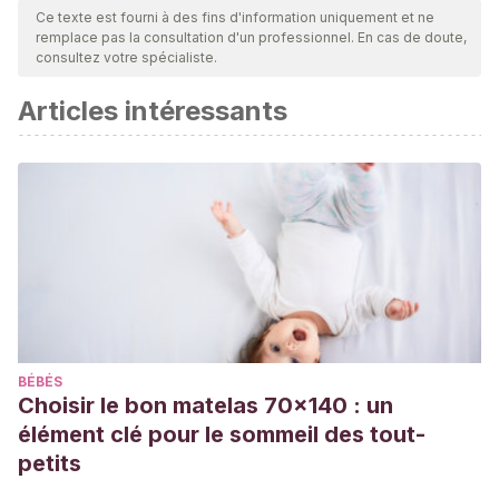
par notre équipe pour garantir leur qualité, leur fiabilité, leur
Ce texte est fourni à des fins d'information uniquement et ne
remplace pas la consultation d'un professionnel. En cas de doute,
actualité et leur validité. La bibliographie de cet article a été
consultez votre spécialiste.
considérée comme fiable et précise sur le plan académique
Articles intéressants
ou scientifique
Bilbao, A.
(2015)
El cerebro del niño explicado a los
padres.
Editorial: Plataforma Actual.
BÉBÉS
Choisir le bon matelas 70x140 : un
élément clé pour le sommeil des tout-
petits